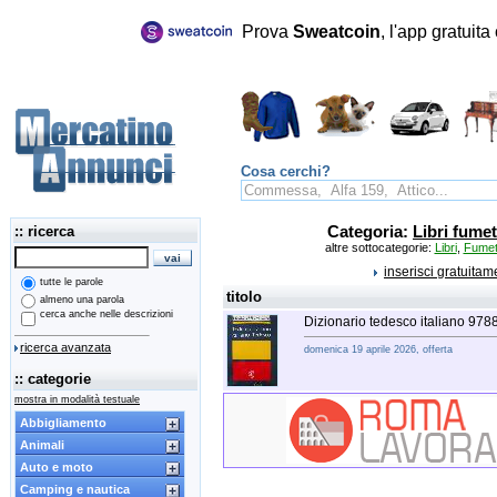
Prova
Sweatcoin
, l'app gratuit
Cosa cerchi?
:: ricerca
Categoria:
Libri fumett
altre sottocategorie:
Libri
,
Fumet
inserisci gratuita
tutte le parole
titolo
almeno una parola
cerca anche nelle descrizioni
Dizionario tedesco italiano 9
ricerca avanzata
domenica 19 aprile 2026, offerta
:: categorie
mostra in modalità testuale
Abbigliamento
Animali
Auto e moto
Camping e nautica