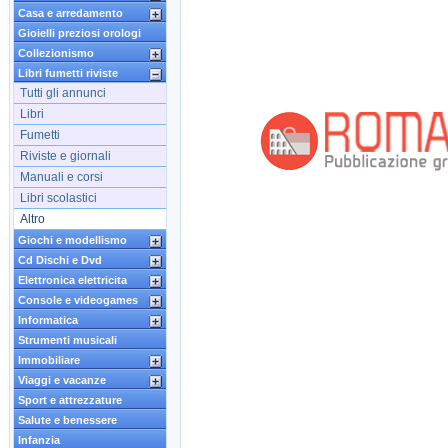
Casa e arredamento
Gioielli preziosi orologi
Collezionismo
Libri fumetti riviste
Tutti gli annunci
Libri
Fumetti
Riviste e giornali
Manuali e corsi
Libri scolastici
Altro
Giochi e modellismo
Cd Dischi e Dvd
Elettronica elettricita
Console e videogames
Informatica
Strumenti musicali
Immobiliare
Viaggi e vacanze
Sport e attrezzature
Salute e benessere
Infanzia