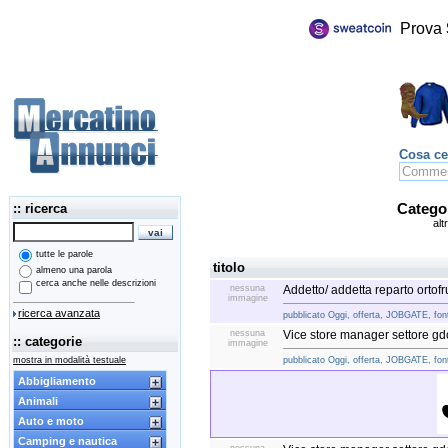
Prova
Cosa ce
:: ricerca
Catego
alt
tutte le parole
titolo
almeno una parola
cerca anche nelle descrizioni
nessuna
Addetto/ addetta reparto ortofr
immagine
ricerca avanzata
pubblicato Oggi, offerta, JOBGATE, font
nessuna
Vice store manager settore gd
:: categorie
immagine
mostra in modalità testuale
pubblicato Oggi, offerta, JOBGATE, font
Abbigliamento
Animali
Auto e moto
Camping e nautica