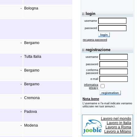
-
Bologna
:: login
username
password
recupera password
-
Bergamo
:: registrazione
-
Tutta Italia
username
password
-
Bergamo
conferma
password
e-mail
-
Bergamo
informativa
privacy
-
Cremona
Nota bene
L'username e l'e-mail indicate verranno
utilizzate nei tuoi annunci.
-
Padova
Lavoro nel mondo
Lavoro in Italia
-
Modena
Lavoro a Roma
Lavoro a Milano