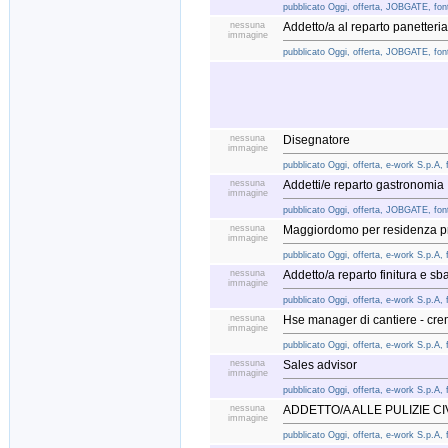
pubblicato Oggi, offerta, JOBGATE, font
nessuna
Addetto/a al reparto panetteria
immagine
pubblicato Oggi, offerta, JOBGATE, font
nessuna
Disegnatore
immagine
pubblicato Oggi, offerta, e-work S.p.A, 
nessuna
Addetti/e reparto gastronomia
immagine
pubblicato Oggi, offerta, JOBGATE, font
nessuna
Maggiordomo per residenza pr
immagine
pubblicato Oggi, offerta, e-work S.p.A, 
nessuna
Addetto/a reparto finitura e sb
immagine
pubblicato Oggi, offerta, e-work S.p.A, 
nessuna
Hse manager di cantiere - cr
immagine
pubblicato Oggi, offerta, e-work S.p.A, 
nessuna
Sales advisor
immagine
pubblicato Oggi, offerta, e-work S.p.A, 
nessuna
ADDETTO/A ALLE PULIZIE CIV
immagine
pubblicato Oggi, offerta, e-work S.p.A, 