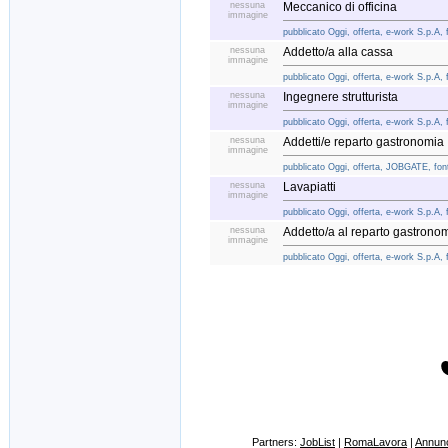
nessuna
Meccanico di officina
immagine
pubblicato Oggi, offerta, e-work S.p.A, 
nessuna
Addetto/a alla cassa
immagine
pubblicato Oggi, offerta, e-work S.p.A, 
nessuna
Ingegnere strutturista
immagine
pubblicato Oggi, offerta, e-work S.p.A, 
nessuna
Addetti/e reparto gastronomia
immagine
pubblicato Oggi, offerta, JOBGATE, font
nessuna
Lavapiatti
immagine
pubblicato Oggi, offerta, e-work S.p.A, 
nessuna
Addetto/a al reparto gastronom
immagine
pubblicato Oggi, offerta, e-work S.p.A, 
Partners:
JobList
|
RomaLavora
|
Annunc