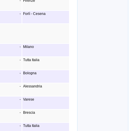
-
Firenze
-
Forlì - Cesena
-
Milano
-
Tutta Italia
-
Bologna
-
Alessandria
-
Varese
-
Brescia
-
Tutta Italia