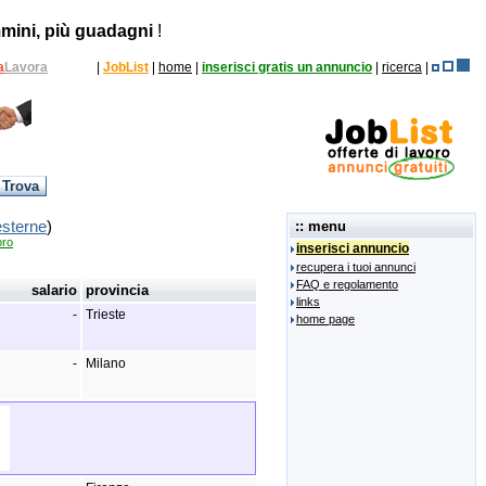
mini, più guadagni
!
a
Lavora
|
JobList
|
home
|
inserisci gratis un annuncio
|
ricerca
|
esterne
)
:: menu
oro
inserisci annuncio
recupera i tuoi annunci
FAQ e regolamento
salario
provincia
links
-
Trieste
home page
-
Milano