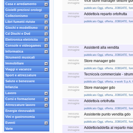
nessuna
Vice store manager settore gd
immagine
Casa e arredamento
pubblicato Oggi, offerta, JOBGATE, font
Gioielli preziosi orologi
nessuna
Addetto/a reparto ortofrutta
Collezionismo
immagine
Libri fumetti riviste
pubblicato Oggi, offerta, JOBGATE, font
Giochi e modellismo
Cd Dischi e Dvd
Elettronica elettricita
Console e videogames
nessuna
Assistenti alla vendita
immagine
Informatica
pubblicato Oggi, offerta, JOBGATE, font
Strumenti musicali
nessuna
Store manager gdo
Immobiliare
immagine
pubblicato Oggi, offerta, JOBGATE, font
Viaggi e vacanze
nessuna
Tecnico/a commerciale - strum
Sport e attrezzature
immagine
Salute e benessere
pubblicato Oggi, offerta, e-work S.p.A, 
Infanzia
nessuna
Store manager gdo
immagine
Lavoro
pubblicato Oggi, offerta, JOBGATE, font
Corsi e formazione
nessuna
Addetto/a ortofrutta
immagine
Attrezzature lavoro
pubblicato Oggi, offerta, JOBGATE, font
Energie rinnovabili
nessuna
Assistente punto vendita gdo
Vini e gastronomia
immagine
pubblicato Oggi, offerta, JOBGATE, font
Eventi
nessuna
Addetto/addetta al reparto mac
Varie
immagine