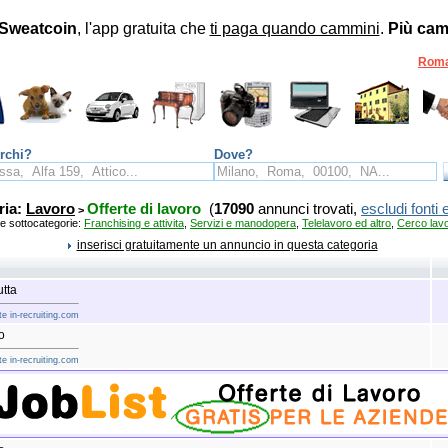
Sweatcoin
, l'app gratuita che
ti paga quando cammini
.
Più cam
Rom
rchi?
Dove?
ria:
Lavoro
Offerte di lavoro
(
17090
annunci trovati,
escludi fonti 
>
re sottocategorie:
Franchising e attivita
,
Servizi e manodopera
,
Telelavoro ed altro
,
Cerco lav
inserisci gratuitamente un annuncio in questa categoria
utta
e in-recruiting.com
o
e in-recruiting.com