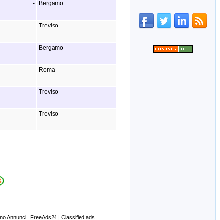
-
Bergamo
-
Treviso
-
Bergamo
-
Roma
-
Treviso
-
Treviso
ino Annunci
|
FreeAds24
|
Classified ads