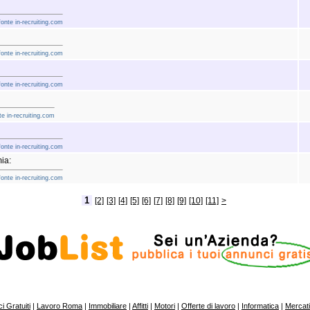
fonte in-recruiting.com
fonte in-recruiting.com
fonte in-recruiting.com
e in-recruiting.com
fonte in-recruiting.com
ia:
fonte in-recruiting.com
1
[2]
[3]
[4]
[5]
[6]
[7]
[8]
[9]
[10]
[11]
>
i Gratuiti
|
Lavoro Roma
|
Immobiliare
|
Affitti
|
Motori
|
Offerte di lavoro
|
Informatica
|
Mercat