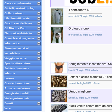
Casa e arredamento
Gioielli preziosi orologi
T-shirt abarth 49
Collezionismo
mercoledì 29 luglio 2026, offerta
Libri fumetti riviste
Giochi e modellismo
Cd Dischi e Dvd
Orologio crono
Elettronica elettricita
mercoledì 29 luglio 2026, offerta
Console e videogames
Informatica
Strumenti musicali
Immobiliare
Viaggi e vacanze
Sport e attrezzature
Abbigliamento Incontinenza: Sol
Salute e benessere
lunedì 27 luglio 2026, offerta
Infanzia
Bottoni plastica diametro 22 col
Lavoro
Corsi e formazione
venerdì 24 luglio 2026, offerta
Attrezzature lavoro
Vendo maglione
Energie rinnovabili
lunedì 20 luglio 2026, offerta
Vini e gastronomia
Eventi
Stock Velcro colore nero da cuci
Varie