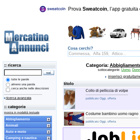
Prova
Sweatcoin
, l'app gratuit
Cosa cerchi?
:: ricerca
Categoria:
Abbigliament
sottocategorie:
Uomo
,
Don
inserisci gratuita
tutte le parole
titolo
almeno una parola
cerca anche nelle descrizioni
Collo di pelliccia di volpe
ricerca avanzata
pubblicato Oggi, offerta
:: categorie
mostra in modalità testuale
Costume bambino uomo ragno
Abbigliamento
pubblicato Oggi, offerta
Animali
Auto e moto
Camping e nautica